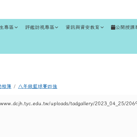
生專區
評鑑訪視專區
資訊與資安教育
公開授課
區域
動相簿
八年級籃球賽四強