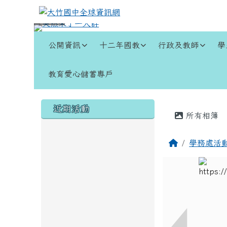
跳至主內容區
大竹國中全球資訊網
導覽列
公開資訊
十二年國教
行政及教師
學
教育愛心儲蓄專戶
頁尾區域
左邊區域內容
主內容
近期活動
所有相簿
回首頁
學務處活