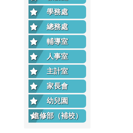
學務處
總務處
輔導室
人事室
主計室
家長會
幼兒園
進修部（補校）