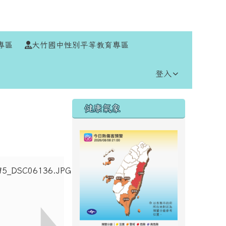
⏸
專區
大竹國中性別平等教育專區
登入
右邊區域內容
健康氣象