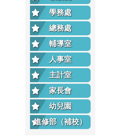
學務處
總務處
輔導室
人事室
主計室
家長會
幼兒園
進修部（補校）