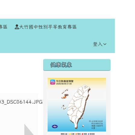
⏸
專區
大竹國中性別平等教育專區
登入
右邊區域內容
健康氣象