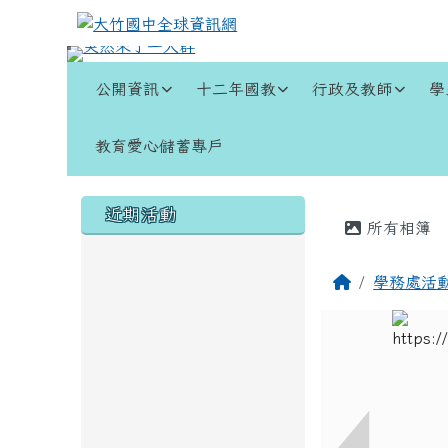
跳至主內容區
大竹國中全球資訊網
導覽列
公開資訊
十二年國教
行政及教師
學
教育愛心儲蓄專戶
頁尾區域
左邊區域內容
主內容
近期活動
所有相簿
回首頁
學務處活