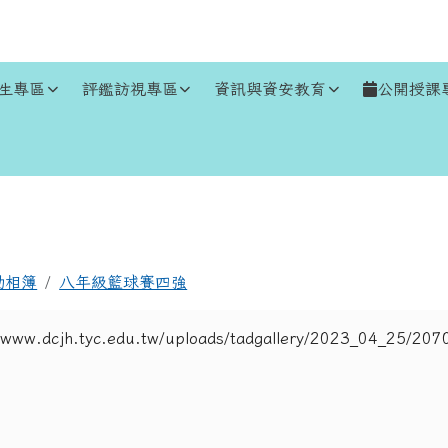
生專區
評鑑訪視專區
資訊與資安教育
公開授課
區域
動相簿
八年級籃球賽四強