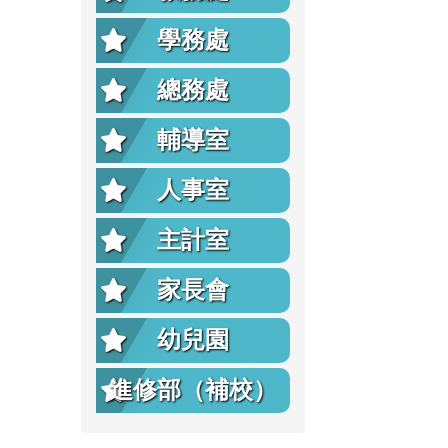
學務處
總務處
輔導室
人事室
主計室
家長會
幼兒園
進修部（補校）