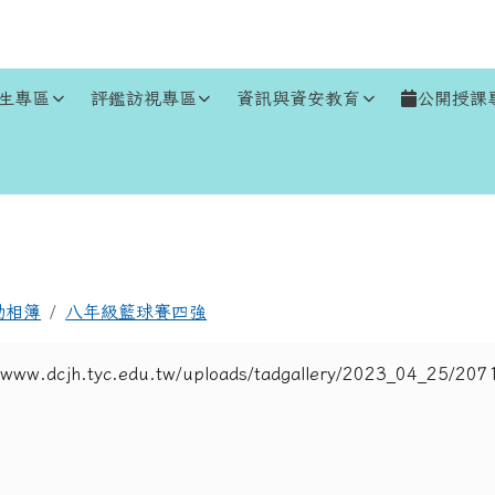
生專區
評鑑訪視專區
資訊與資安教育
公開授課
區域
動相簿
八年級籃球賽四強