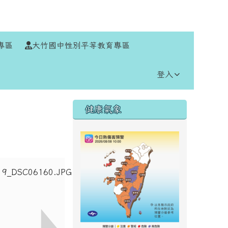
⏸
專區
大竹國中性別平等教育專區
登入
右邊區域內容
健康氣象