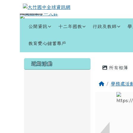
跳至主內容區
大竹國中全球資訊網
導覽列
公開資訊
十二年國教
行政及教師
學
教育愛心儲蓄專戶
頁尾區域
左邊區域內容
主內容
近期活動
所有相簿
回首頁
學務處活