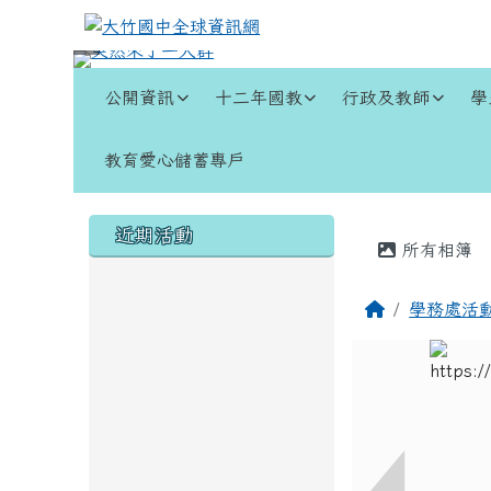
跳至主內容區
大竹國中全球資訊網
導覽列
公開資訊
十二年國教
行政及教師
學
教育愛心儲蓄專戶
頁尾區域
左邊區域內容
主內容
近期活動
所有相簿
回首頁
學務處活