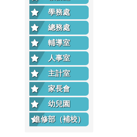
學務處
總務處
輔導室
人事室
主計室
家長會
幼兒園
進修部（補校）