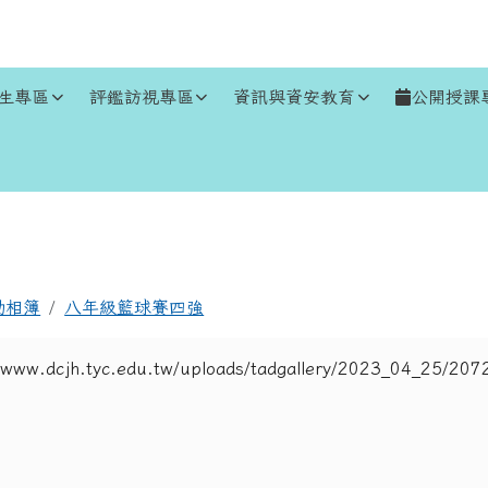
生專區
評鑑訪視專區
資訊與資安教育
公開授課
區域
動相簿
八年級籃球賽四強