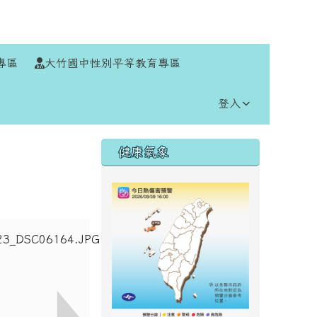
⏸
專區
大竹國中性別平等教育專區
登入
右邊區域內容
健康氣象