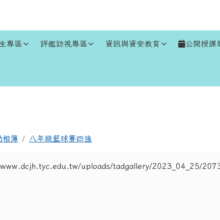
生專區
評鑑訪視專區
資訊與資安教育
公開授課
區域
動相簿
八年級籃球賽四強