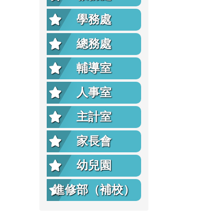
學務處
總務處
輔導室
人事室
主計室
家長會
幼兒園
進修部（補校）