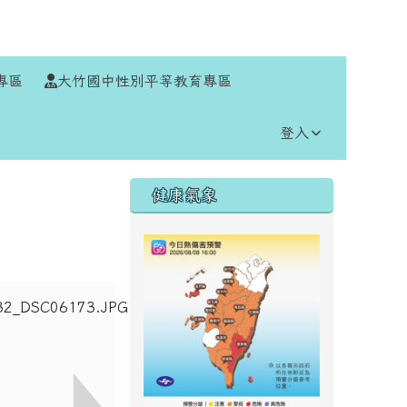
⏸
專區
大竹國中性別平等教育專區
登入
右邊區域內容
健康氣象