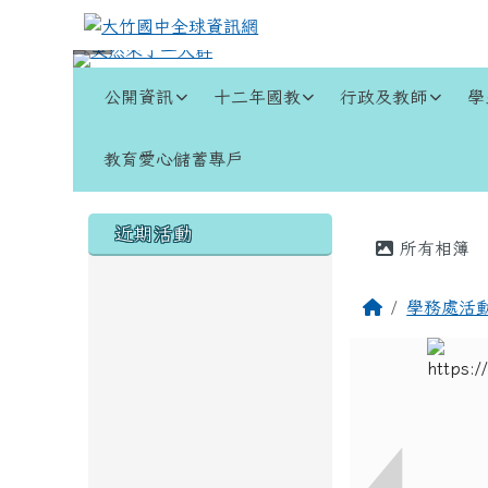
跳至主內容區
大竹國中全球資訊網
導覽列
公開資訊
十二年國教
行政及教師
學
教育愛心儲蓄專戶
頁尾區域
左邊區域內容
主內容
近期活動
所有相簿
回首頁
學務處活