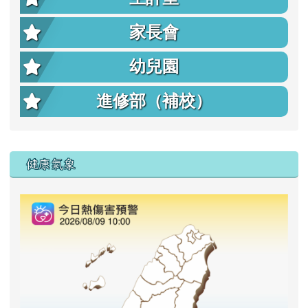
家長會
幼兒園
進修部（補校）
右邊區域內容
健康氣象