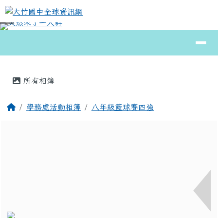
大竹國中全球資訊網
跳至主內容區
導覽列
⏸
頁尾區域
主內容區域
所有相簿
回首頁
學務處活動相簿
八年級籃球賽四強