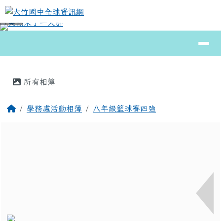
大竹國中全球資訊網
跳至主內容區
導覽列
⏸
頁尾區域
主內容區域
所有相簿
回首頁
學務處活動相簿
八年級籃球賽四強