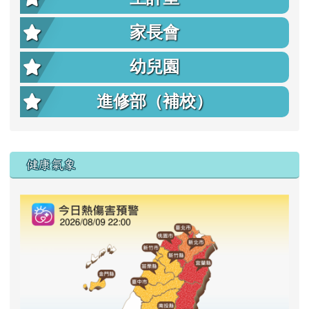
家長會
幼兒園
進修部（補校）
右邊區域內容
健康氣象