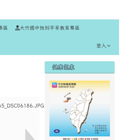
⏸
專區
大竹國中性別平等教育專區
登入
右邊區域內容
健康氣象