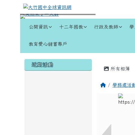
跳至主內容區
大竹國中全球資訊網
導覽列
公開資訊
十二年國教
行政及教師
學
教育愛心儲蓄專戶
頁尾區域
左邊區域內容
主內容
近期活動
所有相簿
回首頁
學務處活