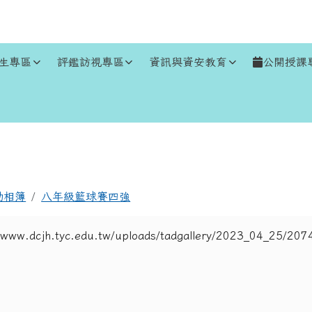
生專區
評鑑訪視專區
資訊與資安教育
公開授課
區域
動相簿
八年級籃球賽四強