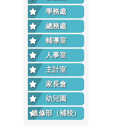
學務處
總務處
輔導室
人事室
主計室
家長會
幼兒園
進修部（補校）