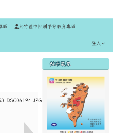
⏸
專區
大竹國中性別平等教育專區
登入
右邊區域內容
健康氣象