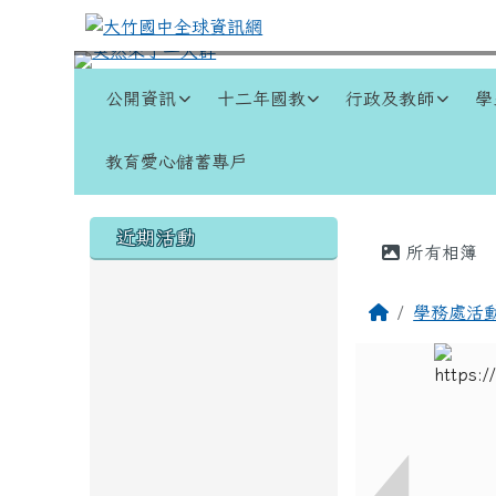
跳至主內容區
大竹國中全球資訊網
導覽列
公開資訊
十二年國教
行政及教師
學
教育愛心儲蓄專戶
頁尾區域
左邊區域內容
主內容
近期活動
所有相簿
回首頁
學務處活