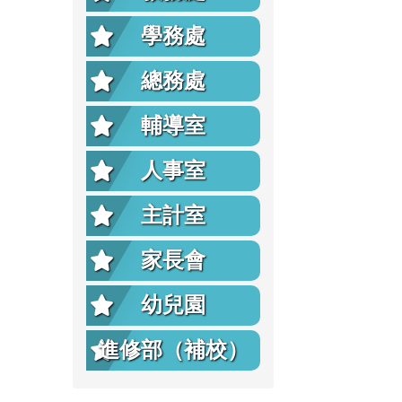
學務處
總務處
輔導室
人事室
主計室
家長會
幼兒園
進修部（補校）