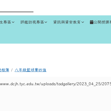
生專區
評鑑訪視專區
資訊與資安教育
公開授課
區域
動相簿
八年級籃球賽四強