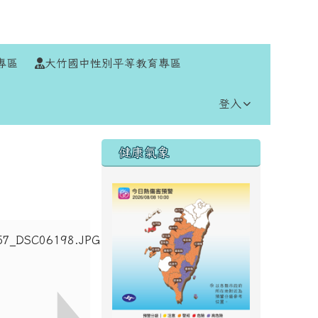
⏸
專區
大竹國中性別平等教育專區
登入
右邊區域內容
健康氣象