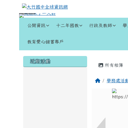
跳至主內容區
大竹國中全球資訊網
導覽列
公開資訊
十二年國教
行政及教師
學
教育愛心儲蓄專戶
頁尾區域
左邊區域內容
主內容
近期活動
所有相簿
回首頁
學務處活