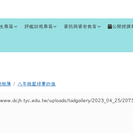
生專區
評鑑訪視專區
資訊與資安教育
公開授課
區域
動相簿
八年級籃球賽四強