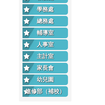
學務處
總務處
輔導室
人事室
主計室
家長會
幼兒園
進修部（補校）