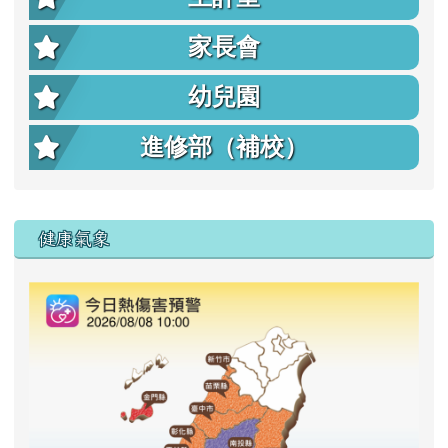
家長會
幼兒園
進修部（補校）
右邊區域內容
健康氣象