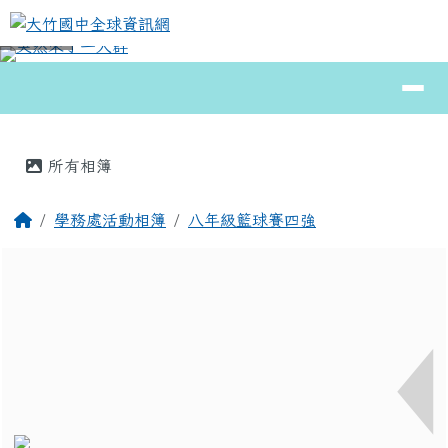
大竹國中全球資訊網
跳至主內容區
導覽列
⏸
頁尾區域
主內容區域
所有相簿
回首頁
學務處活動相簿
八年級籃球賽四強