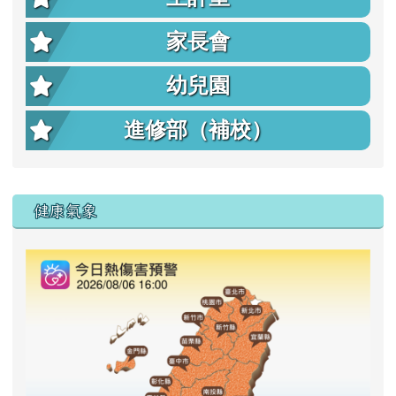
家長會
幼兒園
進修部（補校）
右邊區域內容
健康氣象