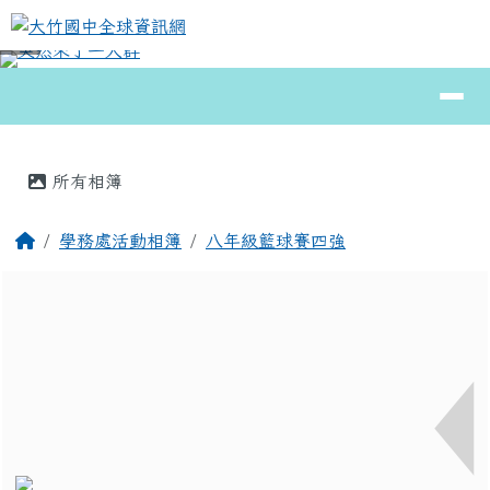
大竹國中全球資訊網
跳至主內容區
導覽列
⏸
頁尾區域
主內容區域
所有相簿
回首頁
學務處活動相簿
八年級籃球賽四強