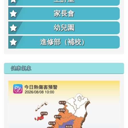
家長會
幼兒園
進修部（補校）
右邊區域內容
健康氣象