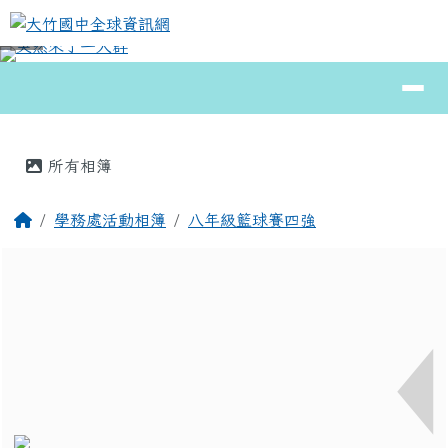
大竹國中全球資訊網
跳至主內容區
導覽列
⏸
頁尾區域
主內容區域
所有相簿
回首頁
學務處活動相簿
八年級籃球賽四強