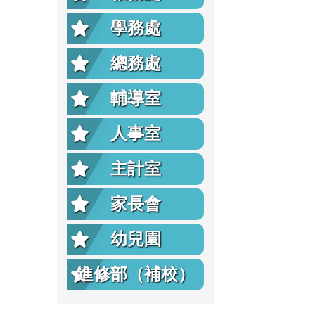
學務處
總務處
輔導室
人事室
主計室
家長會
幼兒園
進修部（補校）