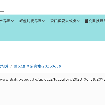
生專區
評鑑訪視專區
資訊與資安教育
公開授課
區域
動相簿
第53屆畢業典禮-20230608