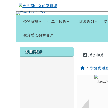
跳至主內容區
大竹國中全球資訊網
導覽列
公開資訊
十二年國教
行政及教師
學
教育愛心儲蓄專戶
頁尾區域
左邊區域內容
主內容
近期活動
所有相簿
回首頁
學務處活