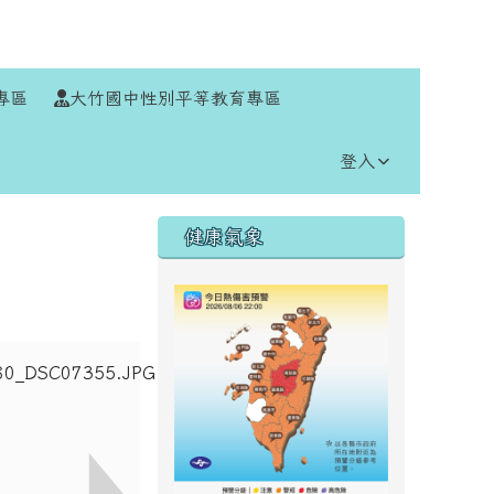
⏸
專區
大竹國中性別平等教育專區
登入
右邊區域內容
健康氣象