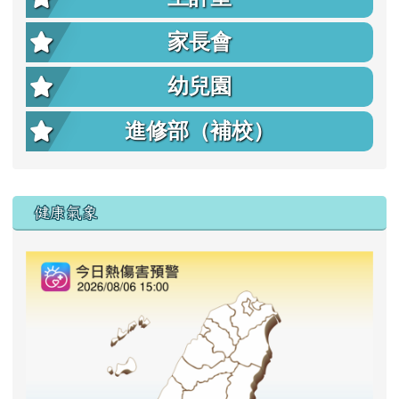
家長會
幼兒園
進修部（補校）
右邊區域內容
健康氣象