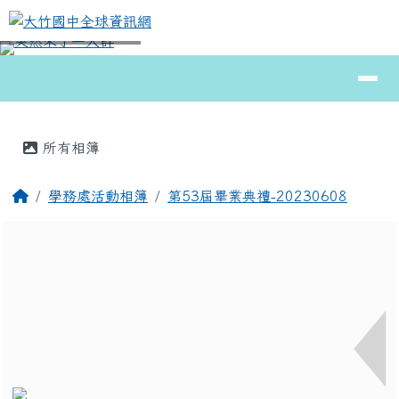
大竹國中全球資訊網
跳至主內容區
導覽列
⏸
頁尾區域
主內容區域
所有相簿
回首頁
學務處活動相簿
第53屆畢業典禮-20230608