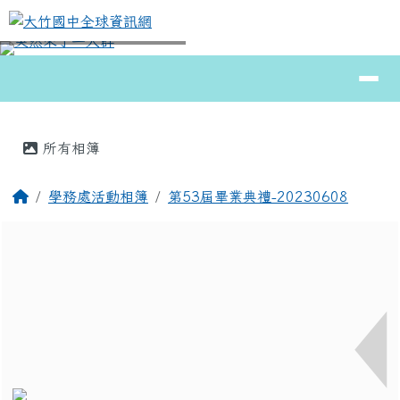
大竹國中全球資訊網
跳至主內容區
導覽列
⏸
頁尾區域
主內容區域
所有相簿
回首頁
學務處活動相簿
第53屆畢業典禮-20230608