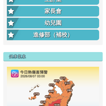
家長會
幼兒園
進修部（補校）
右邊區域內容
健康氣象