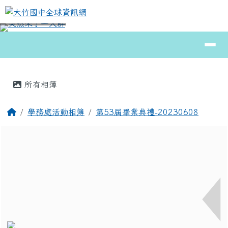
大竹國中全球資訊網
跳至主內容區
導覽列
⏸
頁尾區域
主內容區域
所有相簿
回首頁
學務處活動相簿
第53屆畢業典禮-20230608