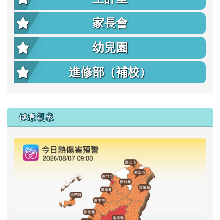
家長會
幼兒園
進修部（補校）
右邊區域內容
健康氣象