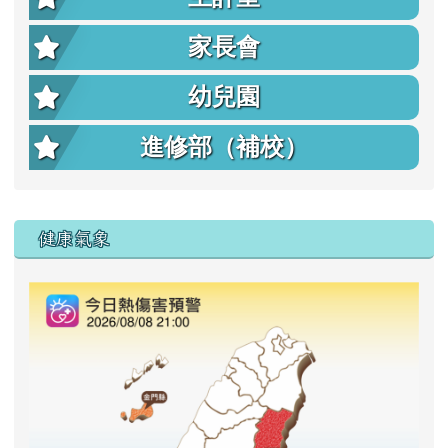
家長會
幼兒園
進修部（補校）
右邊區域內容
健康氣象