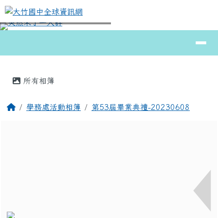
大竹國中全球資訊網
跳至主內容區
導覽列
⏸
頁尾區域
主內容區域
所有相簿
回首頁
學務處活動相簿
第53屆畢業典禮-20230608