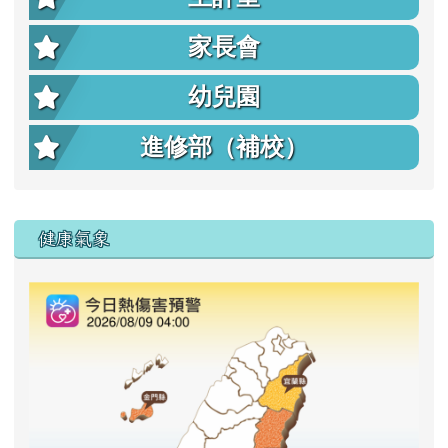
家長會
幼兒園
進修部（補校）
右邊區域內容
健康氣象