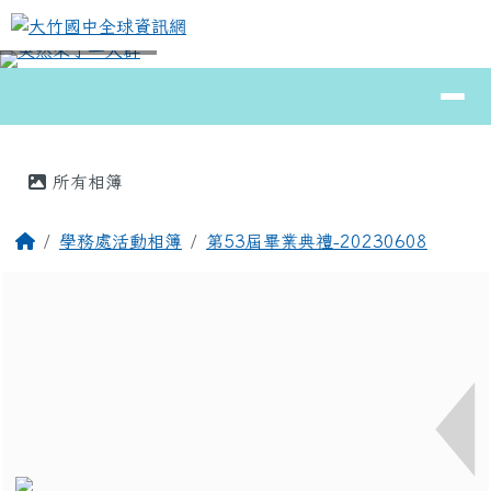
大竹國中全球資訊網
跳至主內容區
導覽列
⏸
頁尾區域
主內容區域
所有相簿
回首頁
學務處活動相簿
第53屆畢業典禮-20230608