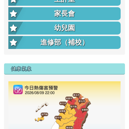
家長會
幼兒園
進修部（補校）
右邊區域內容
健康氣象