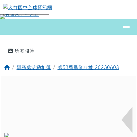
大竹國中全球資訊網
跳至主內容區
導覽列
⏸
頁尾區域
主內容區域
所有相簿
回首頁
學務處活動相簿
第53屆畢業典禮-20230608