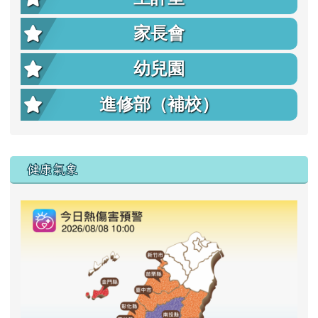
家長會
幼兒園
進修部（補校）
右邊區域內容
健康氣象