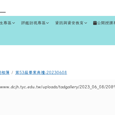
生專區
評鑑訪視專區
資訊與資安教育
公開授課
區域
動相簿
第53屆畢業典禮-20230608