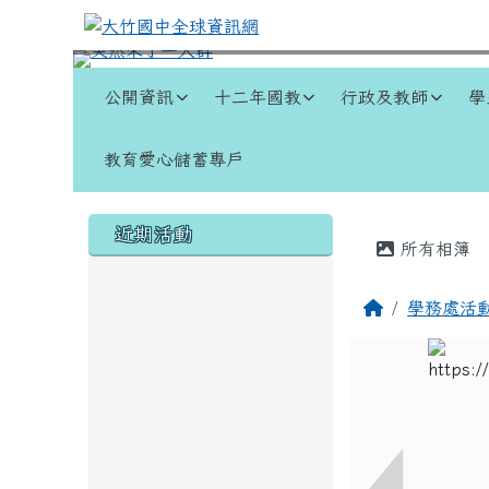
跳至主內容區
大竹國中全球資訊網
導覽列
公開資訊
十二年國教
行政及教師
學
教育愛心儲蓄專戶
頁尾區域
左邊區域內容
主內容
近期活動
所有相簿
回首頁
學務處活