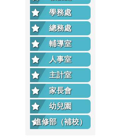
學務處
總務處
輔導室
人事室
主計室
家長會
幼兒園
進修部（補校）