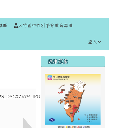
⏸
專區
大竹國中性別平等教育專區
登入
右邊區域內容
健康氣象