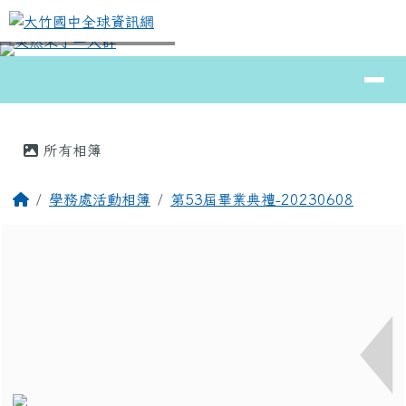
大竹國中全球資訊網
跳至主內容區
導覽列
⏸
頁尾區域
主內容區域
所有相簿
回首頁
學務處活動相簿
第53屆畢業典禮-20230608