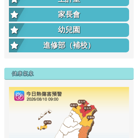
家長會
幼兒園
進修部（補校）
右邊區域內容
健康氣象