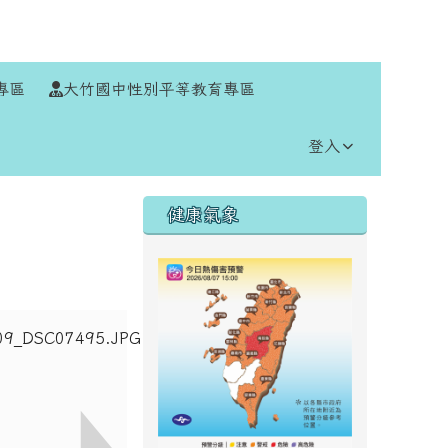
⏸
專區
大竹國中性別平等教育專區
登入
右邊區域內容
健康氣象