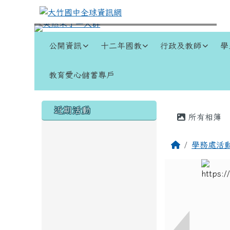
跳至主內容區
大竹國中全球資訊網
導覽列
公開資訊
十二年國教
行政及教師
學
教育愛心儲蓄專戶
頁尾區域
左邊區域內容
主內容
近期活動
所有相簿
回首頁
學務處活