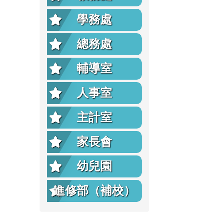
學務處
總務處
輔導室
人事室
主計室
家長會
幼兒園
進修部（補校）