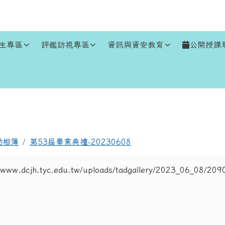
生專區
評鑑訪視專區
資訊與資安教育
公開授課
區域
動相簿
第53屆畢業典禮-20230608