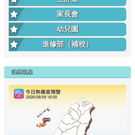
家長會
幼兒園
進修部（補校）
右邊區域內容
健康氣象