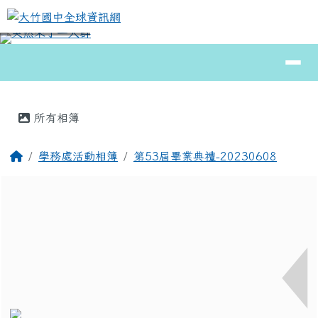
大竹國中全球資訊網
跳至主內容區
導覽列
⏸
頁尾區域
主內容區域
所有相簿
回首頁
學務處活動相簿
第53屆畢業典禮-20230608