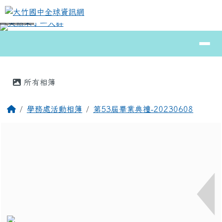
大竹國中全球資訊網
跳至主內容區
導覽列
⏸
頁尾區域
主內容區域
所有相簿
回首頁
學務處活動相簿
第53屆畢業典禮-20230608