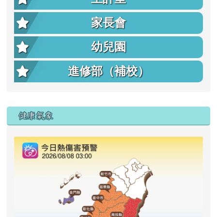
家長會
幼兒園
進修部（補校）
右邊區域內容
健康氣象