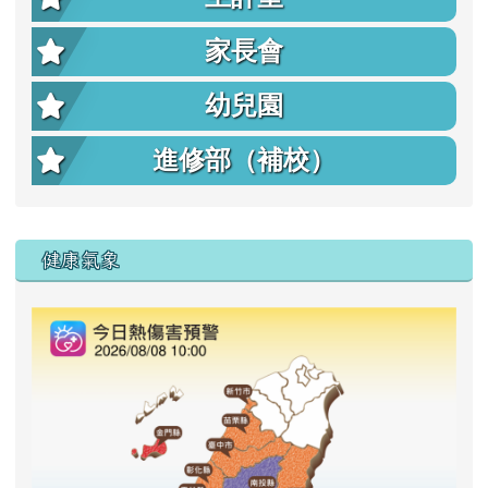
家長會
幼兒園
進修部（補校）
右邊區域內容
健康氣象