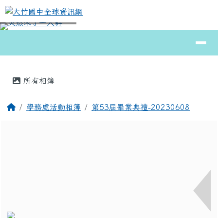
大竹國中全球資訊網
跳至主內容區
導覽列
⏸
頁尾區域
主內容區域
所有相簿
回首頁
學務處活動相簿
第53屆畢業典禮-20230608