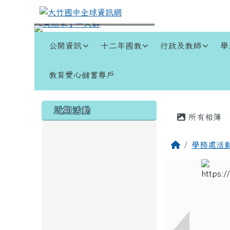
跳至主內容區
大竹國中全球資訊網
導覽列
公開資訊
十二年國教
行政及教師
學
教育愛心儲蓄專戶
頁尾區域
左邊區域內容
主內容
近期活動
所有相簿
回首頁
學務處活