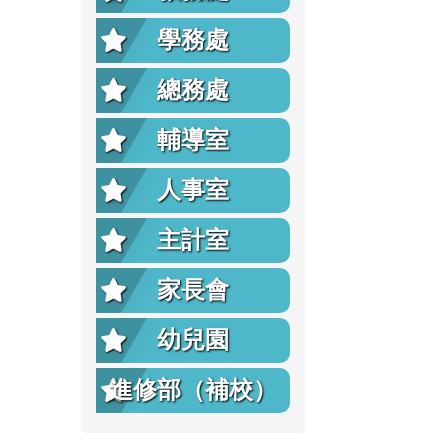
學務處
總務處
輔導室
人事室
主計室
家長會
幼兒園
進修部（補校）