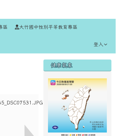
⏸
專區
大竹國中性別平等教育專區
登入
右邊區域內容
健康氣象