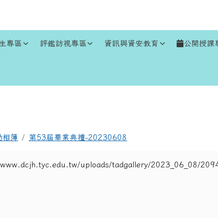
生專區
評鑑訪視專區
資訊與資安教育
公開授課
區域
動相簿
第53屆畢業典禮-20230608