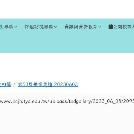
生專區
評鑑訪視專區
資訊與資安教育
公開授課
區域
動相簿
第53屆畢業典禮-20230608