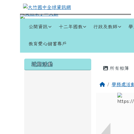
跳至主內容區
大竹國中全球資訊網
導覽列
公開資訊
十二年國教
行政及教師
學
教育愛心儲蓄專戶
頁尾區域
左邊區域內容
主內容
近期活動
所有相簿
回首頁
學務處活