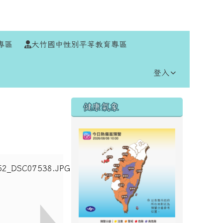
⏸
專區
大竹國中性別平等教育專區
登入
右邊區域內容
健康氣象