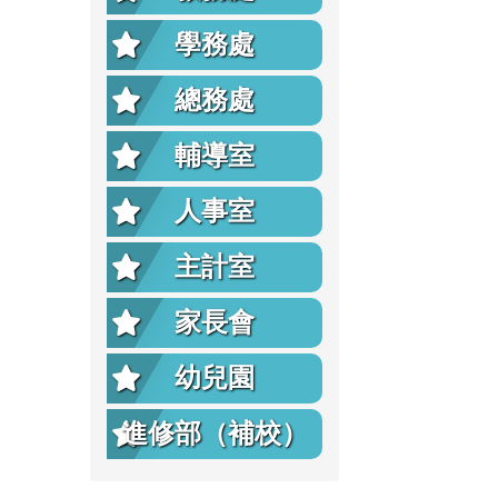
學務處
總務處
輔導室
人事室
主計室
家長會
幼兒園
進修部（補校）