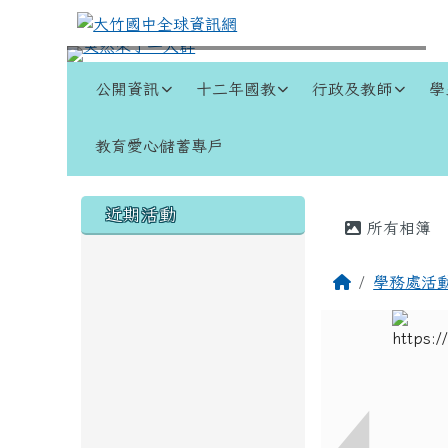
跳至主內容區
大竹國中全球資訊網
導覽列
公開資訊
十二年國教
行政及教師
學
教育愛心儲蓄專戶
頁尾區域
左邊區域內容
主內容
近期活動
所有相簿
回首頁
學務處活