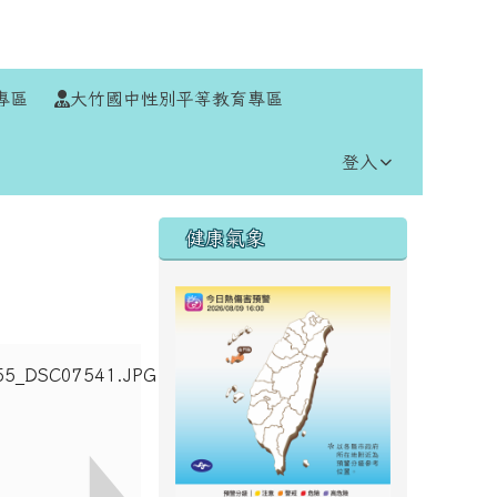
⏸
專區
大竹國中性別平等教育專區
登入
右邊區域內容
健康氣象