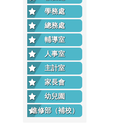
學務處
總務處
輔導室
人事室
主計室
家長會
幼兒園
進修部（補校）