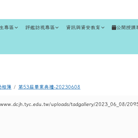
生專區
評鑑訪視專區
資訊與資安教育
公開授課
區域
動相簿
第53屆畢業典禮-20230608