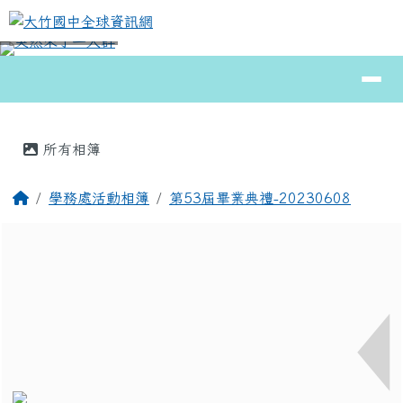
大竹國中全球資訊網
跳至主內容區
導覽列
⏸
頁尾區域
主內容區域
所有相簿
回首頁
學務處活動相簿
第53屆畢業典禮-20230608