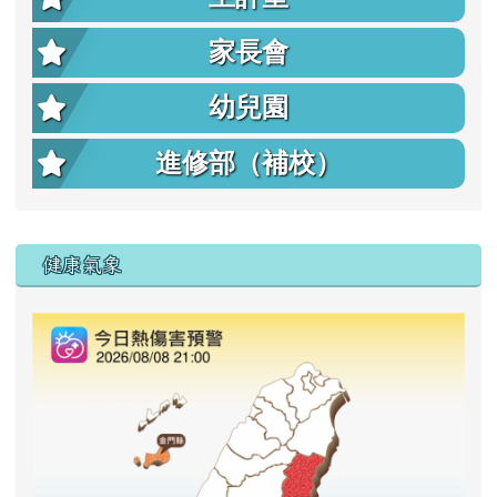
家長會
幼兒園
進修部（補校）
右邊區域內容
健康氣象