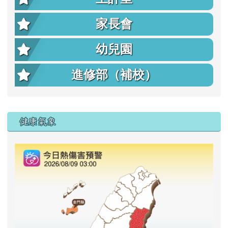
家長會
幼兒園
進修部（補校）
右邊區域內容
健康氣象