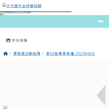
大竹國中全球資訊網
跳至主內容區
導覽列
⏸
頁尾區域
主內容區域
所有相簿
回首頁
學務處活動相簿
第53屆畢業典禮-20230608