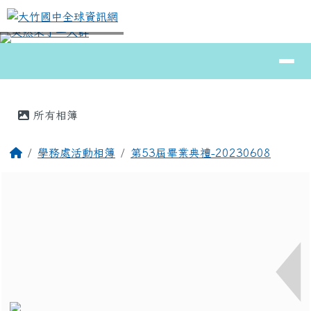
大竹國中全球資訊網
跳至主內容區
導覽列
⏸
頁尾區域
主內容區域
所有相簿
回首頁
學務處活動相簿
第53屆畢業典禮-20230608