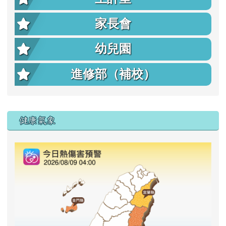
家長會
幼兒園
進修部（補校）
右邊區域內容
健康氣象