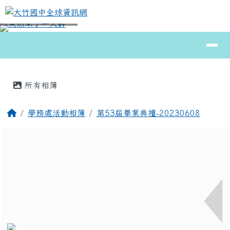
大竹國中全球資訊網
跳至主內容區
導覽列
⏸
頁尾區域
主內容區域
所有相簿
回首頁
學務處活動相簿
第53屆畢業典禮-20230608