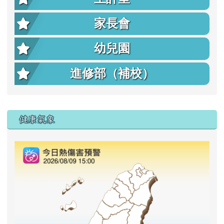
家長會
幼兒園
進修部（補校）
右邊區域內容
健康氣象