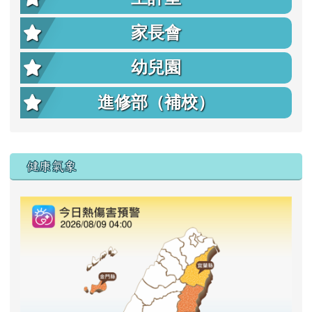
家長會
幼兒園
進修部（補校）
右邊區域內容
健康氣象