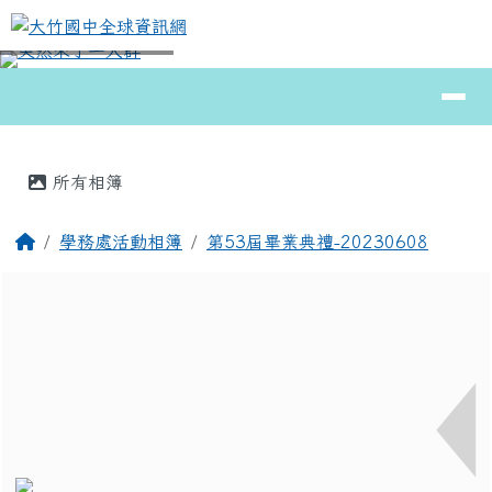
大竹國中全球資訊網
跳至主內容區
導覽列
⏸
頁尾區域
主內容區域
所有相簿
回首頁
學務處活動相簿
第53屆畢業典禮-20230608