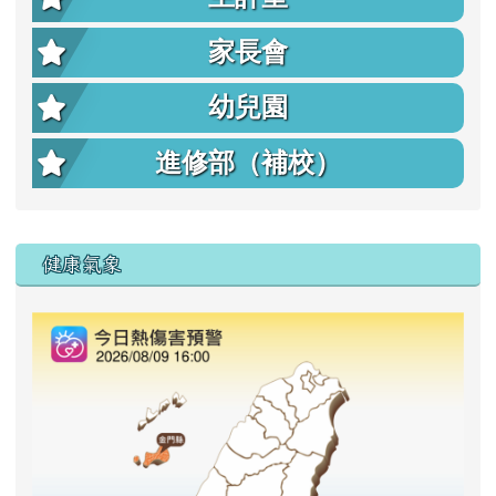
家長會
幼兒園
進修部（補校）
右邊區域內容
健康氣象