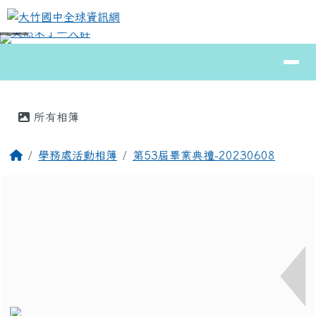
大竹國中全球資訊網
跳至主內容區
導覽列
⏸
頁尾區域
主內容區域
所有相簿
回首頁
學務處活動相簿
第53屆畢業典禮-20230608