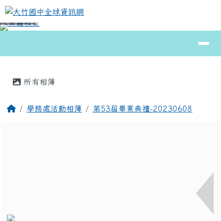
大竹國中全球資訊網
跳至主內容區
導覽列
⏸
頁尾區域
主內容區域
所有相簿
回首頁
學務處活動相簿
第53屆畢業典禮-20230608