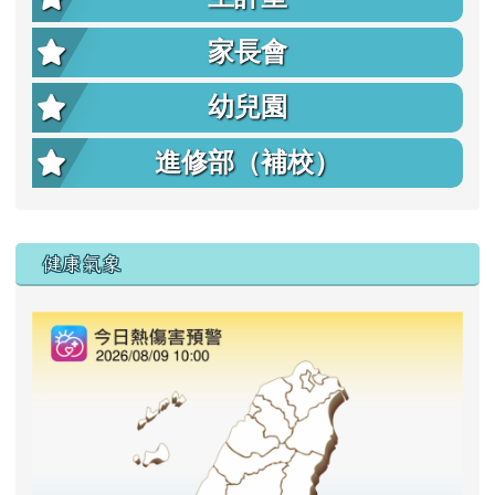
家長會
幼兒園
進修部（補校）
右邊區域內容
健康氣象