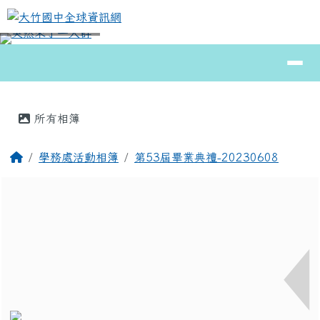
大竹國中全球資訊網
跳至主內容區
導覽列
⏸
頁尾區域
主內容區域
所有相簿
回首頁
學務處活動相簿
第53屆畢業典禮-20230608