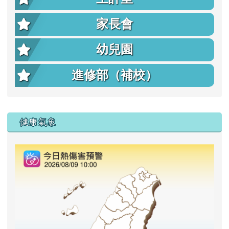
家長會
幼兒園
進修部（補校）
右邊區域內容
健康氣象