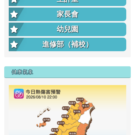
家長會
幼兒園
進修部（補校）
右邊區域內容
健康氣象