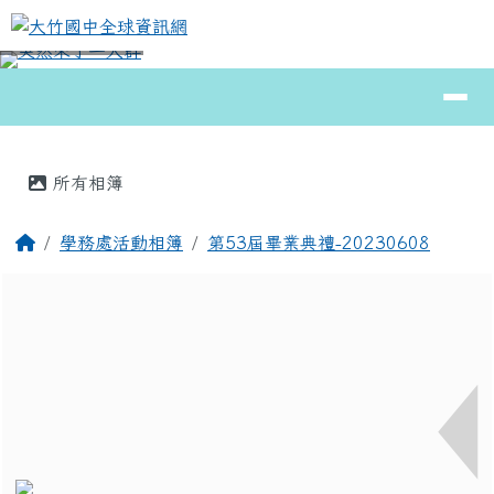
大竹國中全球資訊網
跳至主內容區
導覽列
⏸
頁尾區域
主內容區域
所有相簿
回首頁
學務處活動相簿
第53屆畢業典禮-20230608