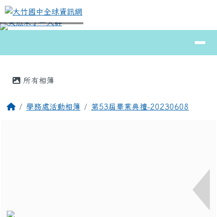
大竹國中全球資訊網
跳至主內容區
導覽列
⏸
頁尾區域
主內容區域
所有相簿
回首頁
學務處活動相簿
第53屆畢業典禮-20230608