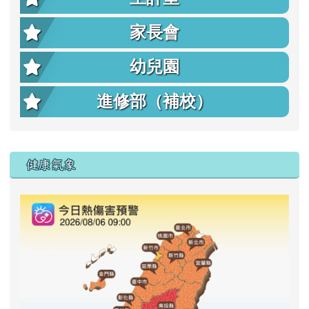
家長會
幼兒園
進修部（補校）
右邊區域內容
健康氣象