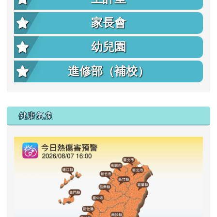
家長會
幼兒園
進修部（補校）
右邊區域內容
健康氣象