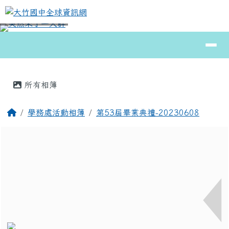
大竹國中全球資訊網
跳至主內容區
導覽列
⏸
頁尾區域
主內容區域
所有相簿
回首頁
學務處活動相簿
第53屆畢業典禮-20230608