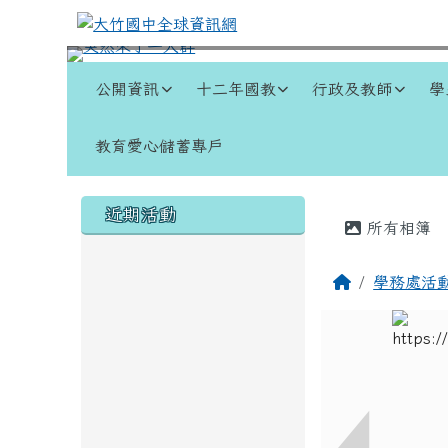
跳至主內容區
大竹國中全球資訊網
導覽列
公開資訊
十二年國教
行政及教師
學
教育愛心儲蓄專戶
頁尾區域
左邊區域內容
主內容
近期活動
所有相簿
回首頁
學務處活