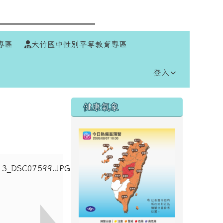
⏸
專區
大竹國中性別平等教育專區
登入
右邊區域內容
健康氣象