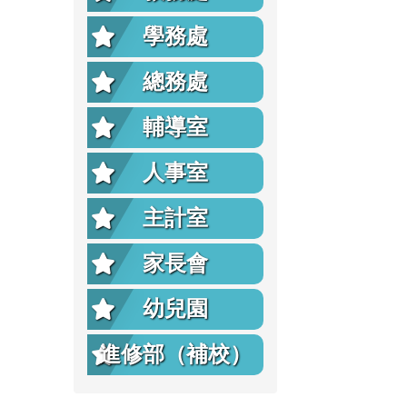
學務處
總務處
輔導室
人事室
主計室
家長會
幼兒園
進修部（補校）