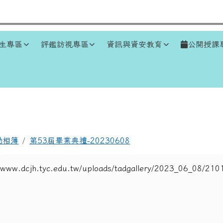
生專區
評鑑訪視專區
資訊與資安教育
公開授課
區域
動相簿
第53屆畢業典禮-20230608