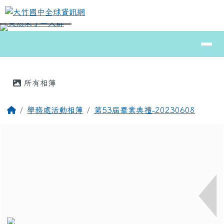
大竹國中全球資訊網
跳至主內容區
導覽列
⏸
頁尾區域
主內容區域
所有相簿
回首頁
學務處活動相簿
第53屆畢業典禮-20230608