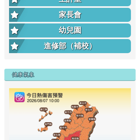
家長會
幼兒園
進修部（補校）
右邊區域內容
健康氣象