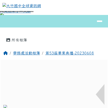
大竹國中全球資訊網
跳至主內容區
導覽列
⏸
頁尾區域
主內容區域
所有相簿
回首頁
學務處活動相簿
第53屆畢業典禮-20230608