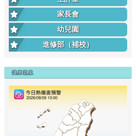
家長會
幼兒園
進修部（補校）
右邊區域內容
健康氣象