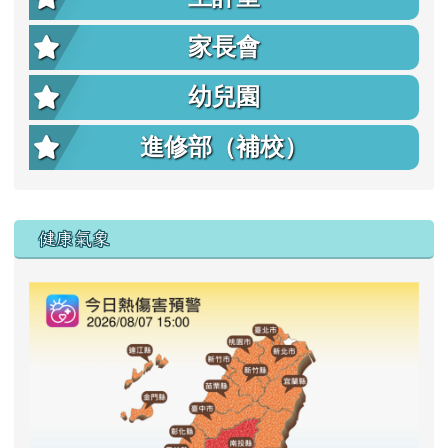
家長會
幼兒園
進修部（補校）
右邊區域內容
健康氣象