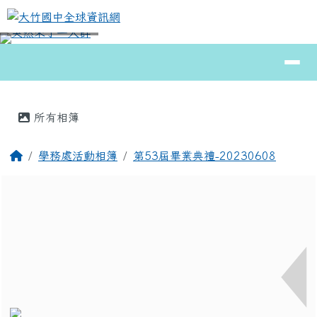
大竹國中全球資訊網
跳至主內容區
導覽列
⏸
頁尾區域
主內容區域
所有相簿
回首頁
學務處活動相簿
第53屆畢業典禮-20230608