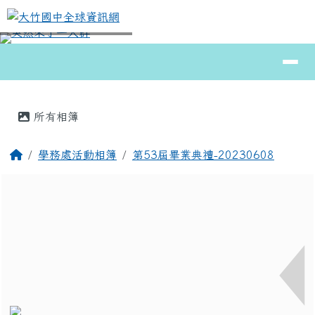
大竹國中全球資訊網
跳至主內容區
導覽列
⏸
頁尾區域
主內容區域
所有相簿
回首頁
學務處活動相簿
第53屆畢業典禮-20230608