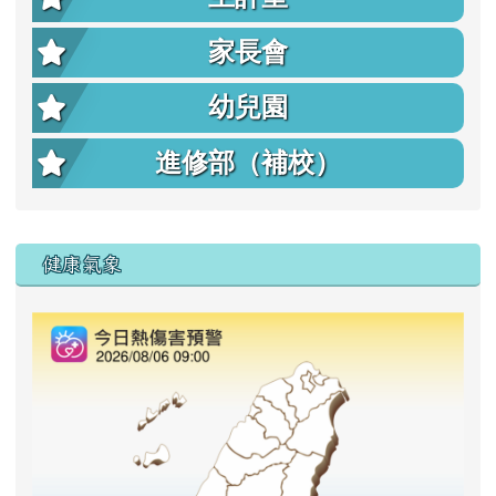
家長會
幼兒園
進修部（補校）
右邊區域內容
健康氣象