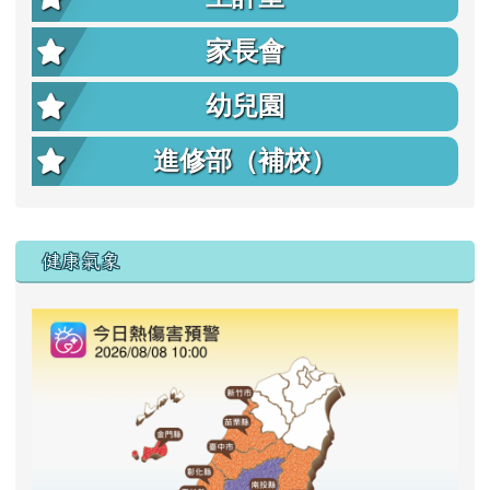
家長會
幼兒園
進修部（補校）
右邊區域內容
健康氣象