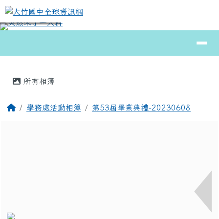
大竹國中全球資訊網
跳至主內容區
導覽列
⏸
頁尾區域
主內容區域
所有相簿
回首頁
學務處活動相簿
第53屆畢業典禮-20230608