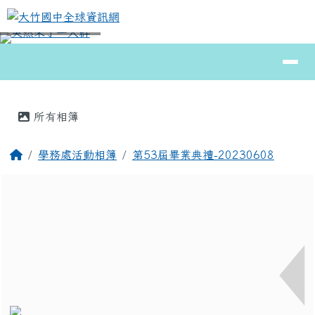
大竹國中全球資訊網
跳至主內容區
導覽列
⏸
頁尾區域
主內容區域
所有相簿
回首頁
學務處活動相簿
第53屆畢業典禮-20230608