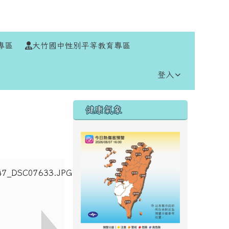
⏸
專區
大竹國中性別平等教育專區
登入
右邊區域內容
健康氣象