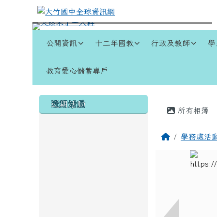
跳至主內容區
大竹國中全球資訊網
導覽列
公開資訊
十二年國教
行政及教師
學
教育愛心儲蓄專戶
頁尾區域
左邊區域內容
主內容
近期活動
所有相簿
回首頁
學務處活