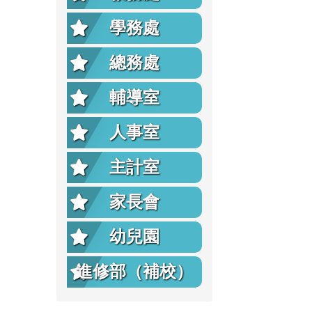
學務處
總務處
輔導室
人事室
主計室
家長會
幼兒園
進修部（補校）