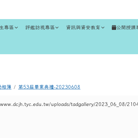
生專區
評鑑訪視專區
資訊與資安教育
公開授課
區域
動相簿
第53屆畢業典禮-20230608