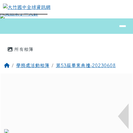
大竹國中全球資訊網
跳至主內容區
導覽列
⏸
頁尾區域
主內容區域
所有相簿
回首頁
學務處活動相簿
第53屆畢業典禮-20230608