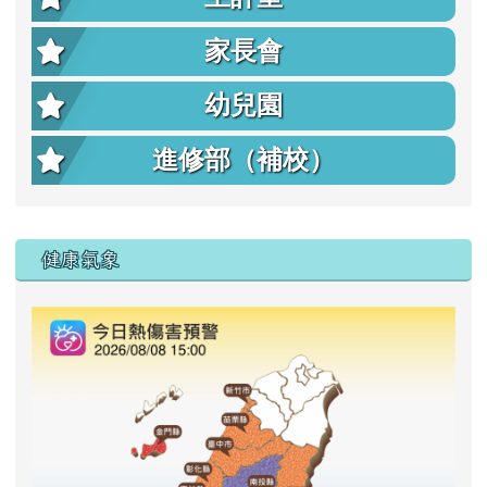
家長會
幼兒園
進修部（補校）
右邊區域內容
健康氣象